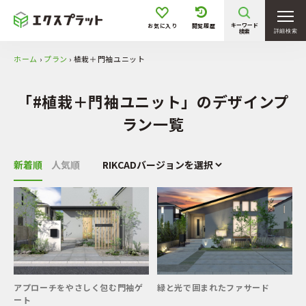
キーワード
お気に入り
閲覧履歴
検索
詳細検索
ホーム
›
プラン
›
植栽＋門袖ユニット
「#植栽＋門袖ユニット」のデザインプ
ラン一覧
新着順
人気順
アプローチをやさしく包む門袖ゲ
緑と光で囲まれたファサード
ート