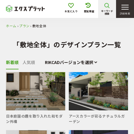
キーワード
お気に入り
閲覧履歴
検索
詳細検索
ホーム
›
プラン
›
敷地全体
「敷地全体」のデザインプラン一覧
新着順
人気順
日本庭園の趣を取り入れた和モダ
アースカラーが彩るナチュラルガ
ン外構
ーデン