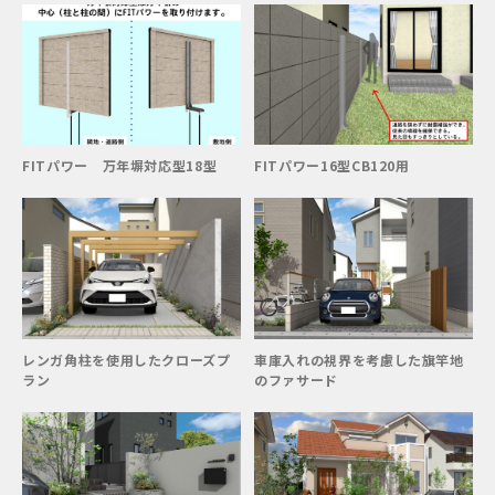
FITパワー 万年塀対応型18型
FITパワー16型CB120用
レンガ角柱を使用したクローズプ
車庫入れの視界を考慮した旗竿地
ラン
のファサード