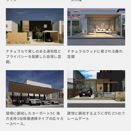
ナチュラルで癒しのある通気性と
ナチュラルウッドに癒される離れ
プライバシーを配慮した目隠し空
空間
間。
環境に調和したカーポートSC 後
建物と調和するように佇む2つのフ
方支持2台用横連棟タイプの広々カ
レームゲート
ースペース。