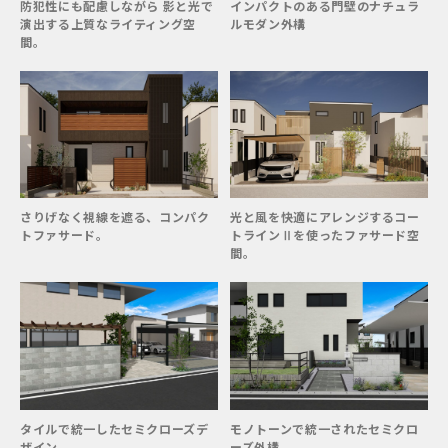
防犯性にも配慮しながら 影と光で
インパクトのある門壁のナチュラ
演出する上質なライティング空
ルモダン外構
間。
さりげなく視線を遮る、コンパク
光と風を快適にアレンジするコー
トファサード。
トラインⅡを使ったファサード空
間。
タイルで統一したセミクローズデ
モノトーンで統一されたセミクロ
ザイン
ーズ外構