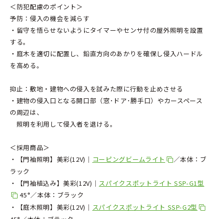
＜防犯配慮のポイント＞
予防：侵入の機会を減らす
・留守を悟らせないようにタイマーやセンサ付の屋外照明を設置
する。
・庭木を適切に配置し、鉛直方向のあかりを確保し侵入ハードル
を高める。
抑止：敷地・建物への侵入を試みた際に行動を止めさせる
・建物の侵入口となる開口部（窓･ドア･勝手口）やカースペース
の周辺は、
照明を利用して侵入者を退ける。
＜採用商品＞
・【門袖照明】美彩(12V)│
コーピングビームライト
／本体：ブ
ラック
・【門袖植込み】美彩(12V)│
スパイクスポットライト SSP-G1型
45°／本体：ブラック
・【庭木照明】美彩(12V)│
スパイクスポットライト SSP-G2型