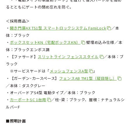
るとともにゲートの閉め忘れを防ぐ。
＜採用商品＞
・
開き門扉AX TS1型 スマートロックシステム FamiLock
／本
体：ブラック
・
ボックスセットKN（宅配ボックスKN）
壁埋め込み仕様／本
体：ブラックエンボス調
・【ファサード】
スリットライン フェンススタイル
／本体：ブ
ラック
※サービスヤードは「
メッシュフェンスA型
」
・【ガーデン･カースペース】
フェンスAB TM1型（縦目隠し）
／本体：ダスクグレー
・オーバードアS4型 電動タイプ／本体：ブラック
・
カーポートSC 1台用
／柱･梁：ブラック、屋根：ナチュラルシ
ルバーF
■照明計画