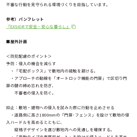
不審な行動を見守られる環境づくりを目指しています。
参考）パンフレット
『EXSIORで安全・安心な暮らし』
■屋外計画
＜防犯配慮のポイント＞
予防：侵入の機会を減らす
・「宅配ボックス」で敷地内の接触を避ける。
・アプローチの動線を「オートロック機能の門扉」で区切り門
扉の鍵の締め忘れを防ぎ、
不審者の侵入を防ぐ。
抑止：敷地・建物への侵入を試みた際に行動を止めさせる
・道路側に高さ1800mmの「門扉･フェンス」を設けて敷地の侵
入ハードルを高めるとともに、
縦格子デザインを選び敷地内への見通しを確保する。
・「電動タイプの車庫前ゲート」を設けて侵入ハードルを高め