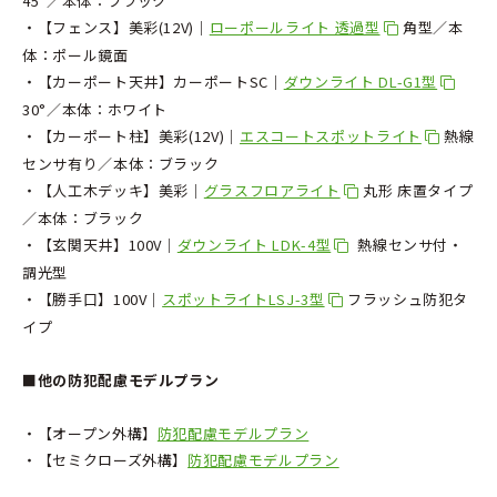
45°／本体：ブラック
・【フェンス】美彩(12V)│
ローポールライト 透過型
角型／本
体：ポール鏡面
・【カーポート天井】カーポートSC│
ダウンライト DL-G1型
30°／本体：ホワイト
・【カーポート柱】美彩(12V)│
エスコートスポットライト
熱線
センサ有り／本体：ブラック
・【人工木デッキ】美彩│
グラスフロアライト
丸形 床置タイプ
／本体：ブラック
・【玄関天井】100V│
ダウンライト LDK-4型
熱線センサ付・
調光型
・【勝手口】100V│
スポットライトLSJ-3型
フラッシュ防犯タ
イプ
■他の防犯配慮モデルプラン
・【オープン外構】
防犯配慮モデルプラン
・【セミクローズ外構】
防犯配慮モデルプラン