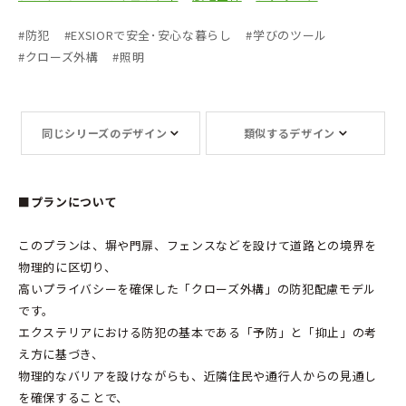
#
防犯
#
EXSIORで安全･安心な暮らし
#
学びのツール
#
クローズ外構
#
照明
同じシリーズのデザイン
類似するデザイン
■プランについて
このプランは、塀や門扉、フェンスなどを設けて道路との境界を
物理的に区切り、
高いプライバシーを確保した「クローズ外構」の防犯配慮モデル
です。
エクステリアにおける防犯の基本である「予防」と「抑止」の考
え方に基づき、
物理的なバリアを設けながらも、近隣住民や通行人からの見通し
を確保することで、