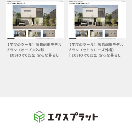
坪庭／花壇
狭小地
旗竿地
高低差有
階段／スロープ
駐車1台
駐車2台
駐車3台以上
【学びのツール】防犯配慮モデル
【学びのツール】防犯配慮モデル
プラン（オープン外構）
プラン（セミクローズ外構）
│EXSIORで安全･安心な暮らし
│EXSIORで安全･安心な暮らし