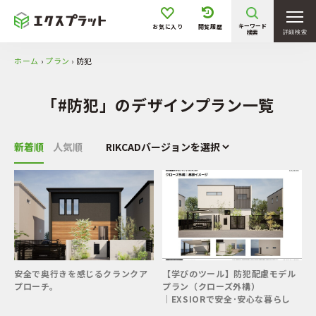
大林
トーシンコーポレーション
キーワード
お気に入り
閲覧履歴
太陽エコブロックス
東洋工業
検索
詳細検索
マチダコーポレーション
LIXIL
ホーム
›
プラン
›
防犯
YKK AP
植栽ユニットデザイン
リック
「#防犯」のデザインプラン一覧
価格
新着順
人気順
〜 50万円
50万円 〜 100万円
100万円 〜 200万円
200万円 〜 300万円
300万円 〜 400万円
400万円 〜 500万円
500万円 〜
安全で奥行きを感じるクランクア
【学びのツール】防犯配慮モデル
プローチ。
プラン（クローズ外構）
敷地形状・条件
│EXSIORで安全･安心な暮らし