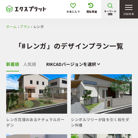
価格
キーワード
お気に入り
閲覧履歴
検索
詳細検索
ホーム
›
プラン
›
レンガ
〜 50万円
50万円 〜 100万円
100万円 〜 200万円
200万円 〜 300万円
「#レンガ」のデザインプラン一覧
300万円 〜 400万円
400万円 〜 500万円
500万円 〜
新着順
人気順
敷地形状・条件
坪庭／花壇
狭小地
旗竿地
高低差有
階段／スロープ
駐車1台
レンガ花壇のあるナチュラルガー
シンボルツリーが目を引く和モダ
デン
ン外構
駐車2台
駐車3台以上