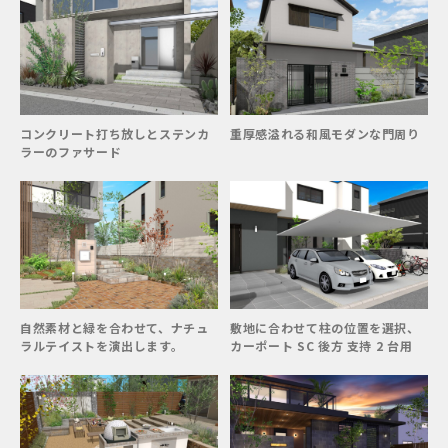
コンクリート打ち放しとステンカ
重厚感溢れる和風モダンな門周り
ラーのファサード
自然素材と緑を合わせて、ナチュ
敷地に合わせて柱の位置を選択、
ラルテイストを演出します。
カーポート SC 後方 支持 2 台用