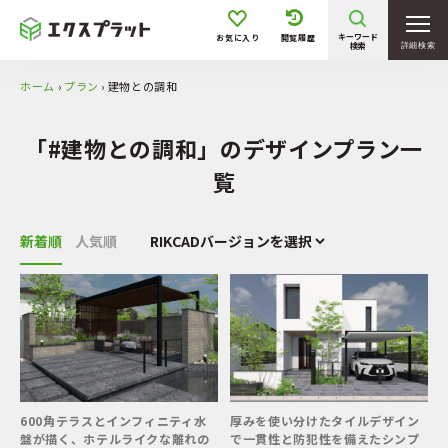
キーワード
お気に入り
閲覧履歴
検索
詳細検索
ホーム
›
プラン
›
建物との調和
「#建物との調和」のデザインプラン一
覧
新着順
人気順
600角テラスとインフィニティ水
厚みを使い分けたタイルデザイン
盤が描く、ホテルライクな離れの
で一貫性と防犯性を備えたシンプ