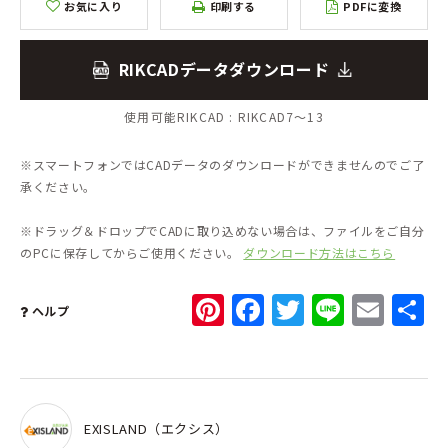
お気に入り
印刷する
PDFに変換
RIKCADデータダウンロード
使用可能RIKCAD :
RIKCAD7～13
※スマートフォンではCADデータのダウンロードができませんのでご了
承ください。
※ドラッグ＆ドロップでCADに取り込めない場合は、ファイルをご自分
のPCに保存してからご使用ください。
ダウンロード方法はこちら
Pinterest
Facebook
Twitter
Line
Ema
ヘルプ
EXISLAND（エクシス）