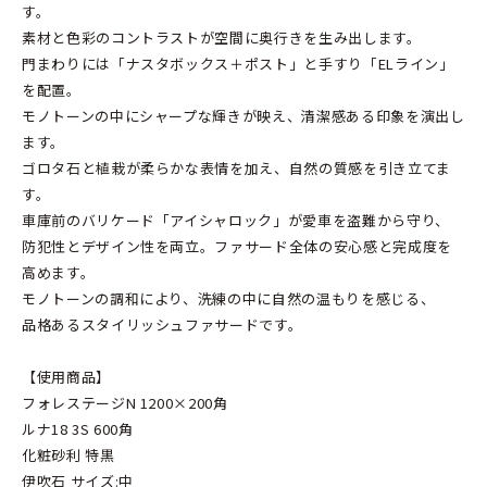
す。
素材と色彩のコントラストが空間に奥行きを生み出します。
門まわりには「ナスタボックス＋ポスト」と手すり「ELライン」
を配置。
モノトーンの中にシャープな輝きが映え、清潔感ある印象を演出し
ます。
ゴロタ石と植栽が柔らかな表情を加え、自然の質感を引き立てま
す。
車庫前のバリケード「アイシャロック」が愛車を盗難から守り、
防犯性とデザイン性を両立。ファサード全体の安心感と完成度を
高めます。
モノトーンの調和により、洗練の中に自然の温もりを感じる、
品格あるスタイリッシュファサードです。
【使用商品】
フォレステージN 1200×200角
ルナ18 3S 600角
化粧砂利 特黒
伊吹石 サイズ:中