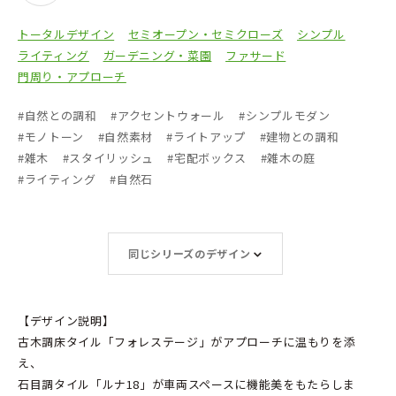
トータルデザイン
セミオープン・セミクローズ
シンプル
ライティング
ガーデニング・菜園
ファサード
門周り・アプローチ
#
自然との調和
#
アクセントウォール
#
シンプルモダン
#
モノトーン
#
自然素材
#
ライトアップ
#
建物との調和
#
雑木
#
スタイリッシュ
#
宅配ボックス
#
雑木の庭
#
ライティング
#
自然石
同じシリーズのデザイン
【デザイン説明】
古木調床タイル「フォレステージ」がアプローチに温もりを添
え、
石目調タイル「ルナ18」が車両スペースに機能美をもたらしま