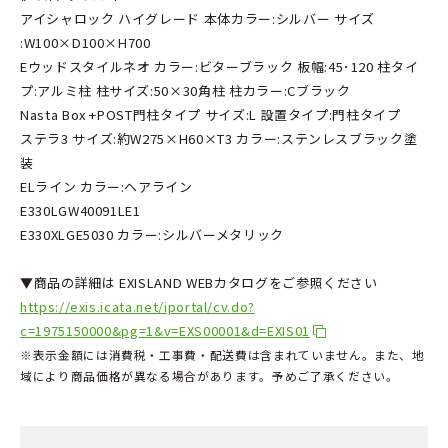
アイシャロック ハイグレード 本体カラー:シルバー サイズ
:W100×D100×H700
Eウッドスタイルネオ カラー:ビターブラック 板幅:45･120 柱タイ
プ:アルミ柱 柱サイズ:50×30角柱 柱カラー:Cブラック
Nasta Box +POST門柱タイプ サイズ:L 設置タイプ:門柱タイプ
ステラ3 サイズ:約W275×H60×T3 カラー:ステンレスブラック塗
装
ELライン カラー:ヘアライン
E330LGW40091LE1
E330XLGE5030 カラー:シルバーメタリック
▼商品の詳細は EXISLAND WEBカタログをご参照ください
https://exis.icata.net/iportal/cv.do?
c=1975150000&pg=1&v=EXS00001&d=EXIS01
※表示金額には消費税・工事費・配送費は含まれていません。また、地
域により商品価格が異なる場合があります。予めご了承ください。