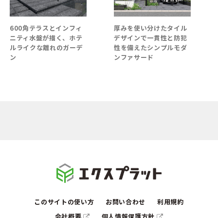
600角テラスとインフィ
厚みを使い分けたタイル
深
ニティ水盤が描く、ホテ
デザインで一貫性と防犯
ク
ルライクな離れのガーデ
性を備えたシンプルモダ
明
ン
ンファサード
ン
このサイトの使い方
お問い合わせ
利用規約
会社概要
個人情報保護方針