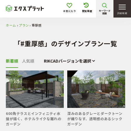
キーワード
お気に入り
閲覧履歴
検索
詳細検索
ホーム
›
プラン
›
重厚感
「#重厚感」のデザインプラン一覧
新着順
人気順
600角テラスとインフィニティ水
深みのあるグレーとダークトーン
盤が描く、ホテルライクな離れの
が織りなす、透明感のあるシック
ガーデン
ガーデン