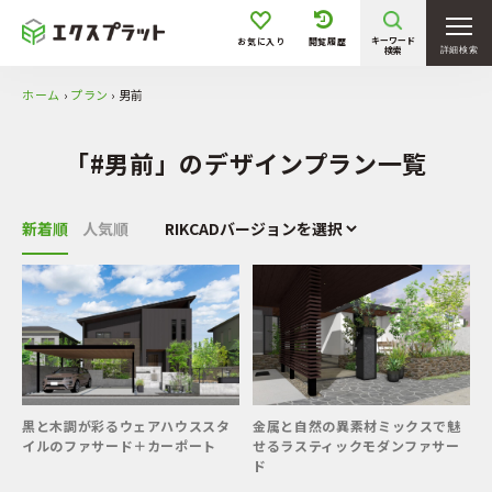
敷地形状・条件
キーワード
お気に入り
閲覧履歴
検索
詳細検索
ホーム
›
プラン
›
男前
坪庭／花壇
狭小地
旗竿地
高低差有
「#男前」のデザインプラン一覧
階段／スロープ
駐車1台
駐車2台
駐車3台以上
新着順
人気順
黒と木調が彩るウェアハウススタ
金属と自然の異素材ミックスで魅
イルのファサード＋カーポート
せるラスティックモダンファサー
ド