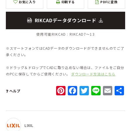
お気に入り
印刷する
PDFに変換
RIKCADデータダウンロード
使用可能RIKCAD :
RIKCAD7～13
※スマートフォンではCADデータのダウンロードができませんのでご了
承ください。
※ドラッグ＆ドロップでCADに取り込めない場合は、ファイルをご自分
のPCに保存してからご使用ください。
ダウンロード方法はこちら
Pinterest
Facebook
Twitter
Line
Ema
ヘルプ
LIXIL