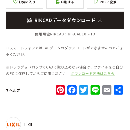
お気に入り
印刷する
PDFに変換
RIKCADデータダウンロード
使用可能RIKCAD :
RIKCAD10～13
※スマートフォンではCADデータのダウンロードができませんのでご了
承ください。
※ドラッグ＆ドロップでCADに取り込めない場合は、ファイルをご自分
のPCに保存してからご使用ください。
ダウンロード方法はこちら
Pinterest
Facebook
Twitter
Line
Ema
ヘルプ
LIXIL