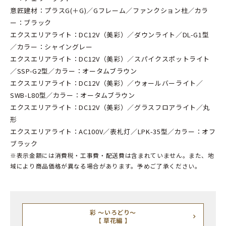
意匠建材：プラスG(＋G)／Gフレーム／ファンクション柱／カラ
ー：ブラック
エクスエリアライト：DC12V（美彩）／ダウンライト／DL-G1型
／カラー：シャイングレー
エクスエリアライト：DC12V（美彩）／スパイクスポットライト
／SSP-G2型／カラー：オータムブラウン
エクスエリアライト：DC12V（美彩）／ウォールバーライト／
SWB-L80型／カラー：オータムブラウン
エクスエリアライト：DC12V（美彩）／グラスフロアライト／丸
形
エクスエリアライト：AC100V／表札灯／LPK-35型／カラー：オフ
ブラック
※表示金額には消費税・工事費・配送費は含まれていません。また、地
域により商品価格が異なる場合があります。予めご了承ください。
彩 ～いろどり～
【 草花編 】