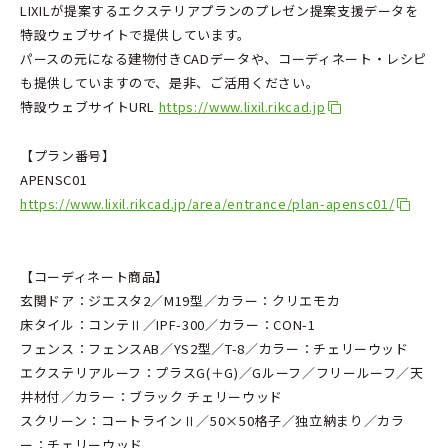
LIXILが提案するエクステリアプランのプレゼン提案支援データを
特設ウェブサイトで提供しています。
パースの元になる建物付きCADデータや、コーディネート・レシピ
も提供していますので、是非、ご活用ください。
特設ウェブサイトURL
https://www.lixil.rikcad.jp
【プラン番号】
APENSC01
https://www.lixil.rikcad.jp/area/entrance/plan-apensc01/
【コーディネート商品】
玄関ドア：ジエスタ2／M19型／カラー：クリエモカ
床タイル：コンテⅡ／IPF-300／カラー：CON-1
フェンス：フェンスAB／YS2型／T-8／カラー：チェリーウッド
エクステリアルーフ：プラスG(＋G)／Gルーフ／フリールーフ／天
井材付／カラー：ブラック チェリーウッド
スクリーン：コートラインⅡ／50×50格子／独立納まり／カラ
ー：チェリーウッド