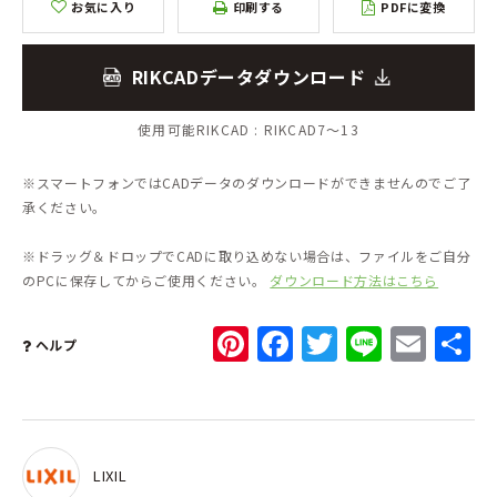
お気に入り
印刷する
PDFに変換
RIKCADデータダウンロード
使用可能RIKCAD :
RIKCAD7～13
※スマートフォンではCADデータのダウンロードができませんのでご了
承ください。
※ドラッグ＆ドロップでCADに取り込めない場合は、ファイルをご自分
のPCに保存してからご使用ください。
ダウンロード方法はこちら
Pinterest
Facebook
Twitter
Line
Ema
ヘルプ
LIXIL