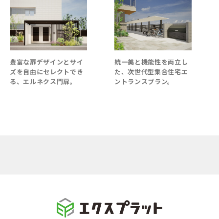
豊富な扉デザインとサイ
統一美と機能性を両立し
木
ズを自由にセレクトでき
た、次世代型集合住宅エ
仕
る、エルネクス門扉。
ントランスプラン。
ー