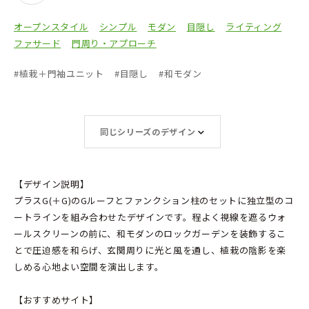
オープンスタイル
シンプル
モダン
目隠し
ライティング
ファサード
門周り・アプローチ
#
植栽＋門袖ユニット
#
目隠し
#
和モダン
同じシリーズのデザイン
【デザイン説明】
プラスG(＋G)のGルーフとファンクション柱のセットに独立型のコ
ートラインを組み合わせたデザインです。程よく視線を遮るウォ
ールスクリーンの前に、和モダンのロックガーデンを装飾するこ
とで圧迫感を和らげ、玄関周りに光と風を通し、植栽の陰影を楽
しめる心地よい空間を演出します。
【おすすめサイト】