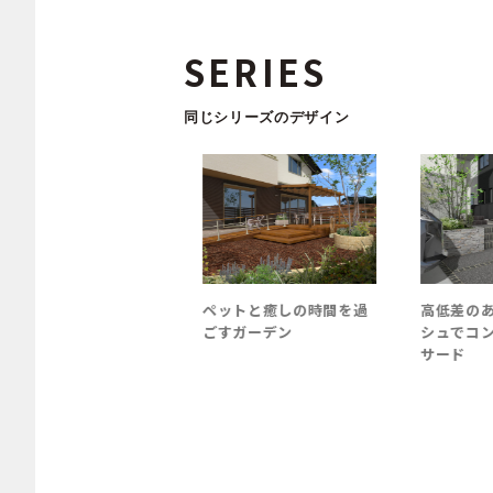
SERIES
同じシリーズのデザイン
ガ角柱を使用したク
ペットと癒しの時間を過
高低差のある
ズプラン
ごすガーデン
シュでコンパ
サード