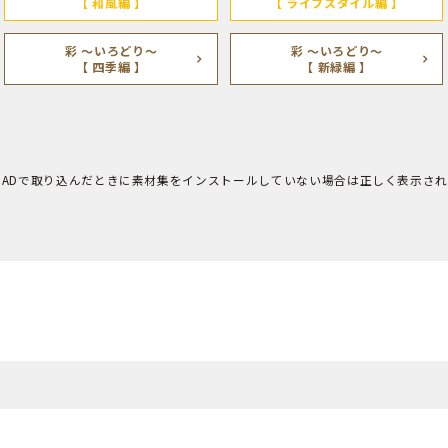
【 和風編 】
【 ライフスタイル編 】
彩 ～いろどり～
彩 ～いろどり～
【 四季編 】
【 新緑編 】
CADで取り込んだときに素材集をインストールしていない場合は正しく表示さ