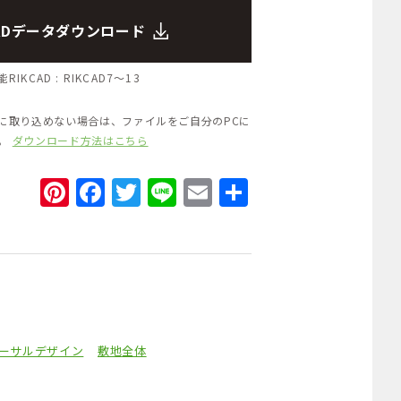
CADデータダウンロード
RIKCAD :
RIKCAD7～13
Dに取り込めない場合は、ファイルをご自分のPCに
い。
ダウンロード方法はこちら
Pinterest
Facebook
Twitter
Line
Email
共
有
ーサルデザイン
敷地全体