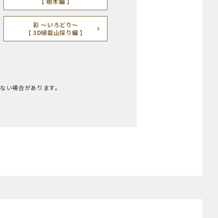
【 樹木編 】
彩 ～いろどり～
【 3D植栽山採り編 】
れない場合があります。