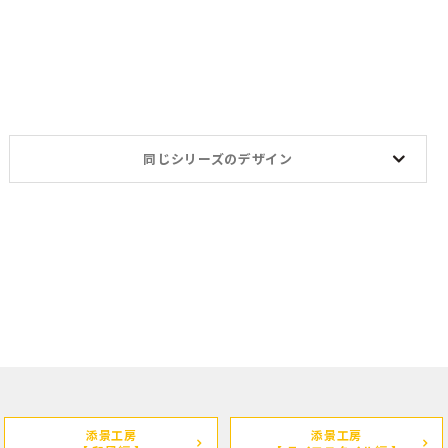
同じシリーズのデザイン
。
添景工房
添景工房