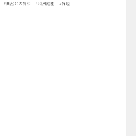
#
自然との調和
#
和風庭園
#
竹垣