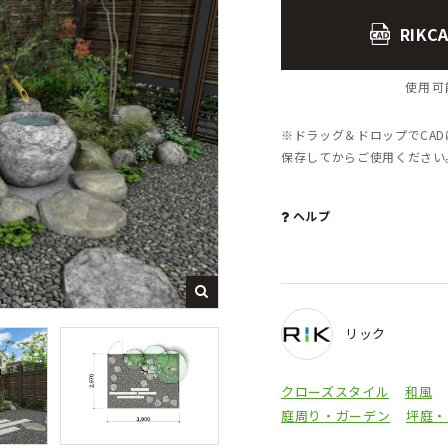
RIK
使用可能
※ドラッグ＆ドロップでCA
保存してからご使用くださ
ヘルプ
リック
クローズスタイル
和風
庭周り・ガーデン
坪庭・