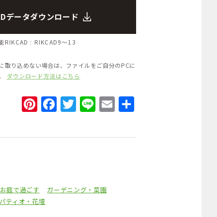
CADデータダウンロード
RIKCAD :
RIKCAD9～13
Dに取り込めない場合は、ファイルをご自分のPCに
い。
ダウンロード方法はこちら
Pinterest
Facebook
Twitter
Line
Email
共
有
お庭で過ごす
ガーデニング・菜園
パティオ・花壇