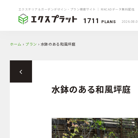
エクステリア＆ガーデンデザイン・プラン検索サイト ｜ RIKCADデータ無料配信
1711
2026.08.
PLANS
ホーム
›
プラン
›
水鉢のある和風坪庭
水鉢のある和風坪庭