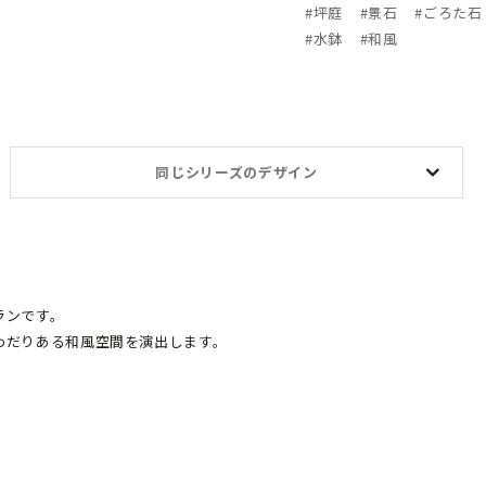
#
坪庭
#
景石
#
ごろた石
#
水鉢
#
和風
同じシリーズのデザイン
ランです。
わだりある和風空間を演出します。