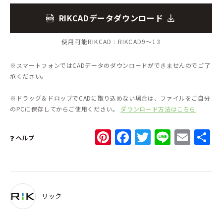
RIKCADデータダウンロード
使用可能RIKCAD :
RIKCAD9～13
※スマートフォンではCADデータのダウンロードができませんのでご了
承ください。
※ドラッグ＆ドロップでCADに取り込めない場合は、ファイルをご自分
のPCに保存してからご使用ください。
ダウンロード方法はこちら
Pinterest
Facebook
Twitter
Line
Ema
ヘルプ
リック