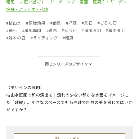
和風
お庭で過ごす
ガーデニング・菜園
庭周り・ガーデン
坪庭・パティオ・花壇
#
枯山水
#
額縁効果
#
借景
#
坪庭
#
景石
#
ごろた石
#
飛石
#
和風庭園
#
雑木
#
延べ石
#
和風照明
#
和モダン
#
雑木の庭
#
ライティング
#
和風
同じシリーズのデザイン
【デザインの説明】
枯山水庭園で和の演出を！流れの少ない静かな水面をイメージし
た「砂紋」。小さなスペースでも石や砂で自然の美を感じてはいか
がですか？
彩 ～いろどり～