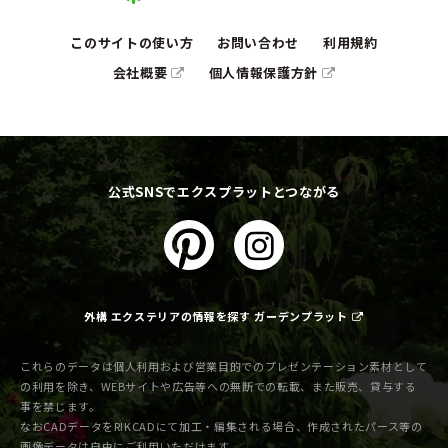
このサイトの使い方
お問い合わせ
利用規約
会社概要
個人情報保護方針
公式SNSでエクスプラットとつながる
外構 エクステリアの情報を探す ガーデンプラット
これらのデータは個人利用および営業目的でのプレゼンテーション素材として
の利用を除き、WEBサイトや広告等への無断での転載、また販売、貸与する
事を禁じます。
なおCADデータをRIKCADにて加工・編集される場合、作成されたパース等の
画像データは自由にご利用いただけます。