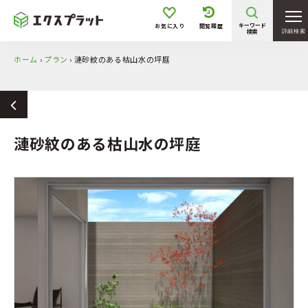
キーワード
お気に入り
閲覧履歴
検索
詳細検索
ホーム
›
プラン
›
漣砂紋のある枯山水の坪庭
漣砂紋のある枯山水の坪庭