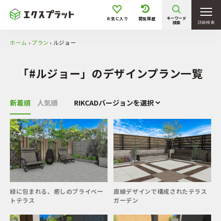
価格
キーワード
お気に入り
閲覧履歴
検索
詳細検索
ホーム
›
プラン
›
ルジョー
〜 50万円
50万円 〜 100万円
100万円 〜 200万円
200万円 〜 300万円
「#ルジョー」のデザインプラン一覧
300万円 〜 400万円
400万円 〜 500万円
500万円 〜
新着順
人気順
敷地形状・条件
坪庭／花壇
狭小地
旗竿地
高低差有
階段／スロープ
駐車1台
緑に包まれる、癒しのプライベー
直線デザインで構成されたテラス
トテラス
ガーデン
駐車2台
駐車3台以上