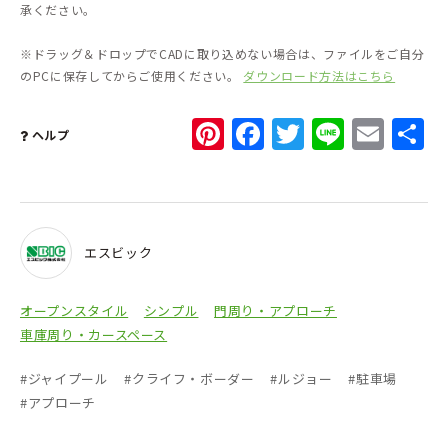
承ください。
※ドラッグ＆ドロップでCADに取り込めない場合は、ファイルをご自分
のPCに保存してからご使用ください。
ダウンロード方法はこちら
Pinterest
Facebook
Twitter
Line
Ema
ヘルプ
エスビック
オープンスタイル
シンプル
門周り・アプローチ
車庫周り・カースペース
#
ジャイプール
#
クライフ・ボーダー
#
ルジョー
#
駐車場
#
アプローチ