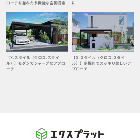
坪庭／花壇
狭小地
ローチを兼ねた多機能な空間提案
に
旗竿地
高低差有
階段／スロープ
駐車1台
駐車2台
駐車3台以上
【X.スタイル（クロス.スタイ
【X.スタイル（クロス.スタイ
ル）】モダンでシャープなアプロ
ル）】多機能でスッキリ美しいア
ーチ
プローチ