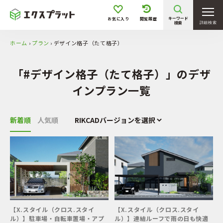
太陽エコブロックス
東洋工業
キーワード
お気に入り
閲覧履歴
マチダコーポレーション
LIXIL
検索
詳細検索
YKK AP
植栽ユニットデザイン
ホーム
›
プラン
›
デザイン格子（たて格子）
リック
「#デザイン格子（たて格子）」のデザ
価格
インプラン一覧
〜 50万円
50万円 〜 100万円
新着順
人気順
100万円 〜 200万円
200万円 〜 300万円
300万円 〜 400万円
400万円 〜 500万円
500万円 〜
敷地形状・条件
【X.スタイル（クロス.スタイ
【X.スタイル（クロス.スタイ
ル）】駐車場・自転車置場・アプ
ル）】連結ルーフで雨の日も快適