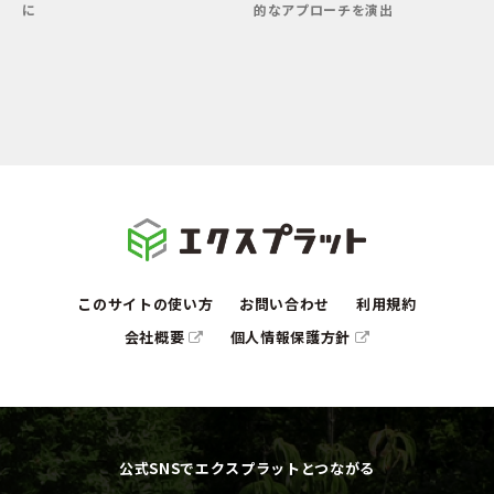
に
的なアプローチを演出
100万円 〜 200万円
200万円 〜 300万円
300万円 〜 400万円
400万円 〜 500万円
500万円 〜
敷地形状・条件
坪庭／花壇
狭小地
旗竿地
高低差有
階段／スロープ
駐車1台
このサイトの使い方
お問い合わせ
利用規約
駐車2台
駐車3台以上
会社概要
個人情報保護方針
公式SNSでエクスプラットとつながる