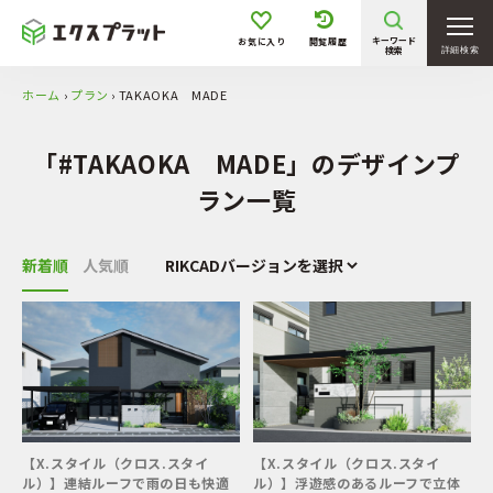
アイシン
EXISLAND（エクシス）
キーワード
お気に入り
閲覧履歴
検索
詳細検索
エスビック
オンリーワンクラブ
ホーム
›
プラン
›
TAKAOKA MADE
関東「Landex（ランデック
Gテリア株式会社
ス）」
「#TAKAOKA MADE」のデザインプ
三協アルミ
四国化成建材
タカショー
タカノ
ラン一覧
大林
トーシンコーポレーション
太陽エコブロックス
東洋工業
新着順
人気順
マチダコーポレーション
LIXIL
YKK AP
植栽ユニットデザイン
リック
価格
【X.スタイル（クロス.スタイ
【X.スタイル（クロス.スタイ
ル）】連結ルーフで雨の日も快適
ル）】浮遊感のあるルーフで立体
〜 50万円
50万円 〜 100万円