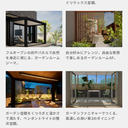
ぐリラックス空間。
フルオープンの折戸パネルで自然
自分好みにアレンジ、自由な発想
を身近に感じる、ガーデンルーム
で楽しめるガーデンルームGF。
ジーマ。
ガーデン空間をくつろぎと温かさ
ガーデンファニチャーでつくる、
で満たす、ペンダントライトの贅
風通しの良い第2のダイニング
沢空間。