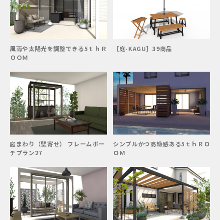
風雨や太陽光を調整できる5ｔｈＲ
［庭-KAGU］39商品
ＯＯＭ
庭まわり（壁寄せ） フレームポー
シンプルかつ高級感ある5ｔｈＲＯ
チプラン27
ＯＭ