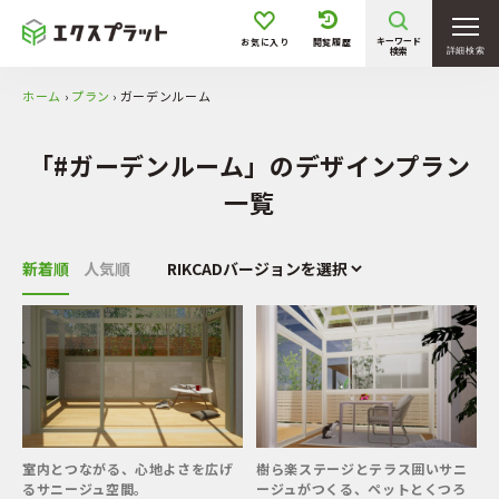
キーワード
お気に入り
閲覧履歴
検索
詳細検索
ホーム
›
プラン
›
ガーデンルーム
「#ガーデンルーム」のデザインプラン
一覧
新着順
人気順
室内とつながる、心地よさを広げ
樹ら楽ステージとテラス囲いサニ
るサニージュ空間。
ージュがつくる、ペットとくつろ