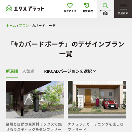
〜 50万円
50万円 〜 100万円
キーワード
お気に入り
閲覧履歴
検索
詳細検索
100万円 〜 200万円
200万円 〜 300万円
ホーム
›
プラン
›
カバードポーチ
300万円 〜 400万円
400万円 〜 500万円
500万円 〜
「#カバードポーチ」のデザインプラン
一覧
敷地形状・条件
新着順
人気順
坪庭／花壇
狭小地
旗竿地
高低差有
階段／スロープ
駐車1台
駐車2台
駐車3台以上
金属と自然の異素材ミックスで魅
ナチュラルガーデニングを楽しむ
せるラスティックモダンファサー
ファサード