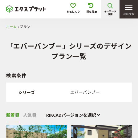
旗竿地
高低差有
階段／スロープ
駐車1台
キーワード
お気に入り
閲覧履歴
検索
詳細検索
駐車2台
駐車3台以上
ホーム
›
プラン
「エバーバンブー」シリーズのデザイン
プラン一覧
検索条件
エバーバンブー
シリーズ
新着順
人気順