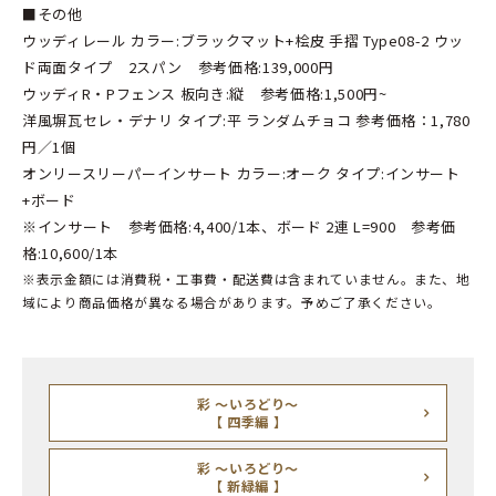
■その他
ウッディレール カラー:ブラックマット+桧皮 手摺 Type08-2 ウッ
ド両面タイプ 2スパン 参考価格:139,000円
ウッディR・Pフェンス 板向き:縦 参考価格:1,500円~
洋風塀瓦セレ・デナリ タイプ:平 ランダムチョコ 参考価格：1,780
円／1個
オンリースリーパーインサート カラー:オーク タイプ:インサート
+ボード
※インサート 参考価格:4,400/1本、ボード 2連 L=900 参考価
格:10,600/1本
※表示金額には消費税・工事費・配送費は含まれていません。また、地
域により商品価格が異なる場合があります。予めご了承ください。
彩 ～いろどり～
【 四季編 】
彩 ～いろどり～
【 新緑編 】