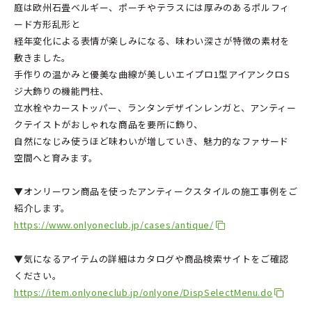
庭は欧州石畳ベルギー、ポーチやテラスには厚みのあるポルフィ
ード方形乱形と
経年変化による表情が楽しみになる、味わい深さが特徴の素材を
敷きました。
手作りの温かみと優美な曲線が美しいエイプロ1型アイアンクロS
ジ大飾りの機能門柱、
立水栓やカーストッパー、ランタンデザインレンガと、アンティー
クテイストがおしゃれな商品を要所に飾り、
自然になじみ使うほど味わいが増していき、魅力的なファサード
空間へと育みます。
▼オンリーワン商品を使ったアンティークスタイルの施工事例をご
紹介します。
https://www.onlyoneclub.jp/cases/antique/
▼気になるアイテムの詳細はカタログや商品検索サイトをご確認
ください。
https://item.onlyoneclub.jp/onlyone/DispSelectMenu.do