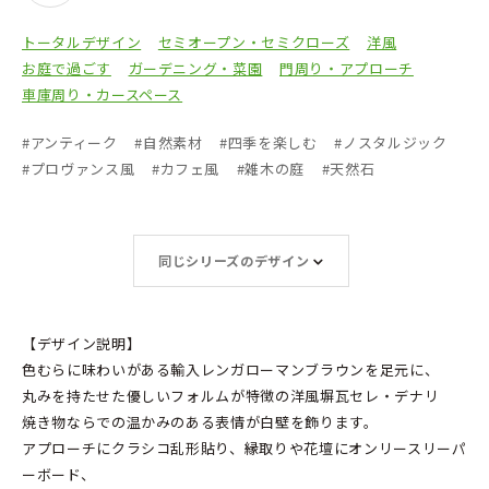
トータルデザイン
セミオープン・セミクローズ
洋風
お庭で過ごす
ガーデニング・菜園
門周り・アプローチ
車庫周り・カースペース
#
アンティーク
#
自然素材
#
四季を楽しむ
#
ノスタルジック
#
プロヴァンス風
#
カフェ風
#
雑木の庭
#
天然石
同じシリーズのデザイン
【デザイン説明】
色むらに味わいがある輸入レンガローマンブラウンを足元に、
丸みを持たせた優しいフォルムが特徴の洋風塀瓦セレ・デナリ
焼き物ならでの温かみのある表情が白壁を飾ります。
アプローチにクラシコ乱形貼り、縁取りや花壇にオンリースリーパ
ーボード、