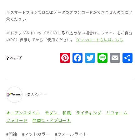
※スマートフォンではCADデータのダウンロードができませんのでご了
承ください。
※ドラッグ＆ドロップでCADに取り込めない場合は、ファイルをご自分
のPCに保存してからご使用ください。
ダウンロード方法はこちら
Pinterest
Facebook
Twitter
Line
Ema
ヘルプ
タカショー
オープンスタイル
モダン
和風
ライティング
リフォーム
ファサード
門周り・アプローチ
#
門袖
#
マットカラー
#
ウォールライト