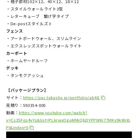
・格子部材102×12、40×12、18×12
・スタイルウォールライト3型
・レターキューブ 繋げ字タイプ
・De-postスタイルズⅡ
フェンス
・アートボードウォール、スリムライン
・エクスレッズスポットウォールライト
カーポート
・ホームヤードルーフ
デッキ
・タンモクアッシュ
【パッケージプラン】
サイト：
https://pac.takasho.jp/portfolio/ab48
見積り：
593354-005
動画：
https://www.youtube.com/watch?
v=Cs35Fqs4vYs&list=PLkrwxOgoMMiQbDYPPWKi77MKv9kWrib
PI&index=5