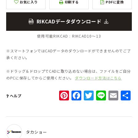
お気に入り
印刷する
PDFに変換
RIKCADデータダウンロード
使用可能RIKCAD :
RIKCAD10～13
※スマートフォンではCADデータのダウンロードができませんのでご了
承ください。
※ドラッグ＆ドロップでCADに取り込めない場合は、ファイルをご自分
のPCに保存してからご使用ください。
ダウンロード方法はこちら
Pinterest
Facebook
Twitter
Line
Ema
ヘルプ
タカショー