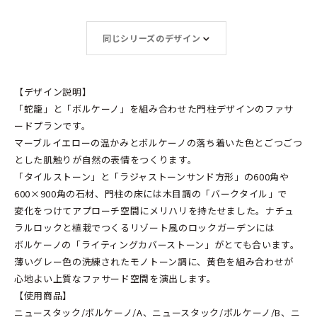
同じシリーズのデザイン
【デザイン説明】
「蛇籠」と「ボルケーノ」を組み合わせた門柱デザインのファサ
ードプランです。
マーブルイエローの温かみとボルケーノの落ち着いた色とごつごつ
とした肌触りが自然の表情をつくります。
「タイルストーン」と「ラジャストーンサンド方形」の600角や
600×900角の石材、門柱の床には木目調の「バークタイル」で
変化をつけてアプローチ空間にメリハリを持たせました。ナチュ
ラルロックと植栽でつくるリゾート風のロックガーデンには
ボルケーノの「ライティングカバーストーン」がとても合います。
薄いグレー色の洗練されたモノトーン調に、黄色を組み合わせが
心地よい上質なファサード空間を演出します。
【使用商品】
ニュースタック/ボルケーノ/A、ニュースタック/ボルケーノ/B、ニ