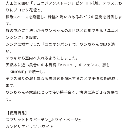
人工芝を囲む「チュニジアンストーン」ピンコロ花壇、テラスまわ
りにブロック花壇と、
植栽スペースを設置し、緑陰と潤いのあるみどりの空間を提供しま
す。
庭の中心に手洗いからワンちゃんのお世話と活用できる「ユニオ
ンシンク」を設置、
シンクに横付けした「ユニオンパン」で、ワンちゃんの脚を洗
い、
デッキから室内へ入れるようにしました。
天然木に近い風合いの木目調「KINOME」のフェンス、扉も
「KINOME」で統一し、
テラス周りの塀と異なる雰囲気を演出することで圧迫感を軽減し
ます。
ワンちゃんや家族にとって使い勝手良く、快適に過ごせるお庭で
す。
【使用商品】
スプリットトラバーチン_ホワイトベージュ
カンドリアビッツ ホワイト