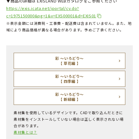
▼商品の詳細は EXISLAND WEBカタログをご参照ください
https://exis.icata.net/iportal/cv.do?
c=1975150000&pg=1&v=EXS00001&d=EXIS01
※表示金額には消費税・工事費・配送費は含まれていません。また、地
域により商品価格が異なる場合があります。予めご了承ください。
彩 ～いろどり～
【 草花編 】
彩 ～いろどり～
【 四季編 】
彩 ～いろどり～
【 新緑編 】
素材集を使用しているデザインです。CADで取り込んだときに
素材集をインストールしていない場合は正しく表示されない場
合があります。
素材集とは？