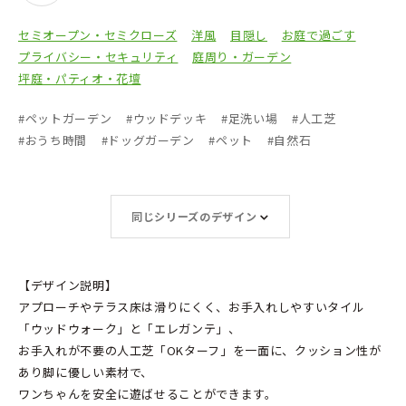
セミオープン・セミクローズ
洋風
目隠し
お庭で過ごす
プライバシー・セキュリティ
庭周り・ガーデン
坪庭・パティオ・花壇
#
ペットガーデン
#
ウッドデッキ
#
足洗い場
#
人工芝
#
おうち時間
#
ドッグガーデン
#
ペット
#
自然石
同じシリーズのデザイン
【デザイン説明】
アプローチやテラス床は滑りにくく、お手入れしやすいタイル
「ウッドウォーク」と「エレガンテ」、
お手入れが不要の人工芝「OKターフ」を一面に、クッション性が
あり脚に優しい素材で、
ワンちゃんを安全に遊ばせることができます。