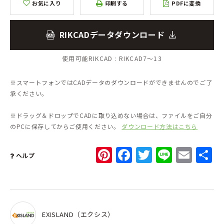
お気に入り
印刷する
PDFに変換
RIKCADデータダウンロード
使用可能RIKCAD :
RIKCAD7～13
※スマートフォンではCADデータのダウンロードができませんのでご了
承ください。
※ドラッグ＆ドロップでCADに取り込めない場合は、ファイルをご自分
のPCに保存してからご使用ください。
ダウンロード方法はこちら
Pinterest
Facebook
Twitter
Line
Ema
ヘルプ
EXISLAND（エクシス）