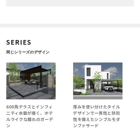
SERIES
同じシリーズのデザイン
テラスとインフィ
厚みを使い分けたタイル
深みのある
盤が描く、ホテ
デザインで一貫性と防犯
クトーンが
な離れのガーデ
性を備えたシンプルモダ
明感のある
ンファサード
ン