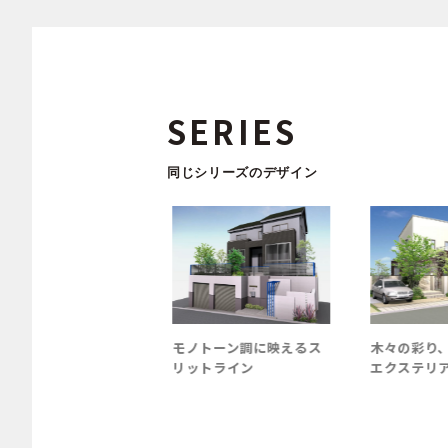
SERIES
同じシリーズのデザイン
にして美しいモダン
モノトーン調に映えるス
木々の彩り、
ルム
リットライン
エクステリア