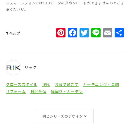
※スマートフォンではCADデータのダウンロードができませんのでご了
承ください。
Pinterest
Facebook
Twitter
Line
Ema
ヘルプ
リック
クローズスタイル
洋風
お庭で過ごす
ガーデニング・菜園
リフォーム
敷地全体
庭周り・ガーデン
同じシリーズのデザイン