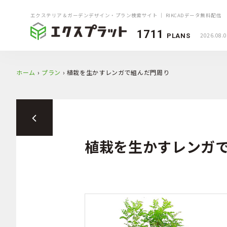
エクステリア＆ガーデンデザイン・プラン検索サイト ｜ RIKCADデータ無料配信
1711
2026.08.
PLANS
ホーム
›
プラン
›
植栽を生かすレンガで組んだ門周り
植栽を生かすレンガ