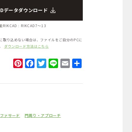
CADデータダウンロード
RIKCAD :
RIKCAD7～13
Dに取り込めない場合は、ファイルをご自分のPCに
い。
ダウンロード方法はこちら
Pinterest
Facebook
Twitter
Line
Email
共
有
ファサード
門周り・アプローチ