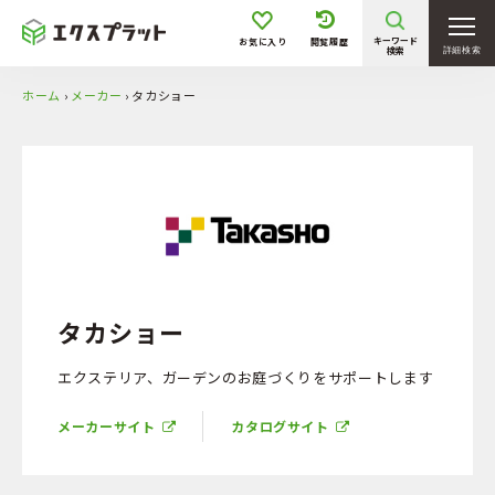
坪庭／花壇
狭小地
旗竿地
高低差有
キーワード
お気に入り
閲覧履歴
検索
詳細検索
階段／スロープ
駐車1台
ホーム
›
メーカー
›
タカショー
駐車2台
駐車3台以上
タカショー
エクステリア、ガーデンのお庭づくりをサポートします
メーカーサイト
カタログサイト