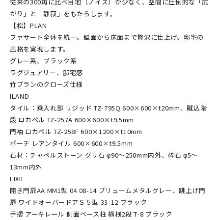
従来の300角に比べ目地（ノイズ）が少なく、空間に圧倒的な「広
がり」と「静寂」をもたらします。
【松】PLAN
ファサード全体を統一。壁面から床面まで贅沢に仕上げ、邸宅の
風格を実現します。
グレー系、ブラック系
ラグジュアリー、邸宅感
竹プランのクローズ仕様
ILAND
タイル：
乗入れ部 リジッド TZ-795Q 600×600×t20mm、蹴込階
段 ロカペル TZ-257A 600×600×t9.5mm
門袖
ロカペル TZ-258F 600×1200×t10mm
ポーチ レアンタイル 600×600×t9.5mm
石材：チャペルストーン グリ石 φ90～250mm内外、砕石 φ5～
13mm内外
LIXIL
開き門扉AA MM1型 04.08-14 ブリュームメタルグレー、跳上げ門
扉 ワイドオーバードアＳ５型 33-12 ブラック
手摺 アーキレール 側面ベース柱 横桟2段 T-8 ブラック