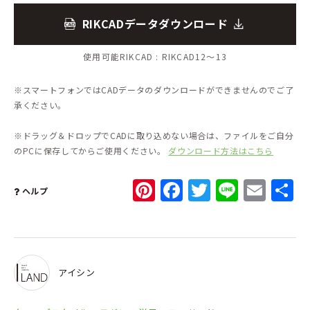
RIKCADデータダウンロード
使用可能RIKCAD :
RIKCAD12～13
※スマートフォンではCADデータのダウンロードができませんのでご了
承ください。
※ドラッグ＆ドロップでCADに取り込めない場合は、ファイルをご自分
のPCに保存してからご使用ください。
ダウンロード方法はこちら
Pinterest
Facebook
Twitter
Line
Ema
ヘルプ
アイシン