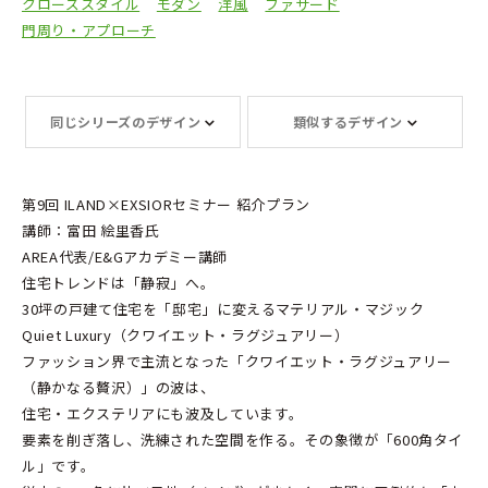
クローズスタイル
モダン
洋風
ファサード
門周り・アプローチ
同じシリーズのデザイン
類似するデザイン
第9回 ILAND×EXSIORセミナー 紹介プラン
講師：富田 絵里香氏
AREA代表/E&Gアカデミー講師
住宅トレンドは「静寂」へ。
30坪の戸建て住宅を「邸宅」に変えるマテリアル・マジック
Quiet Luxury（クワイエット・ラグジュアリー）
ファッション界で主流となった「クワイエット・ラグジュアリー
（静かなる贅沢）」の波は、
住宅・エクステリアにも波及しています。
要素を削ぎ落し、洗練された空間を作る。その象徴が「600角タイ
ル」です。