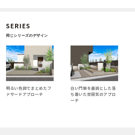
SERIES
同じシリーズのデザイン
たフ
白い門塀を基調とした落
重厚感を掛け合わせ高級
ち着いた雰囲気のアプロ
感を演出した魅力的なフ
ーチ
ァサードアプローチ