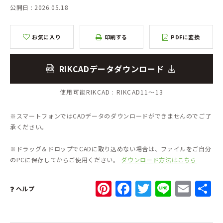
公開日 : 2026.05.18
お気に入り
印刷する
PDFに変換
RIKCADデータダウンロード
使用可能RIKCAD :
RIKCAD11～13
※スマートフォンではCADデータのダウンロードができませんのでご了
承ください。
※ドラッグ＆ドロップでCADに取り込めない場合は、ファイルをご自分
のPCに保存してからご使用ください。
ダウンロード方法はこちら
Pinterest
Facebook
Twitter
Line
Ema
ヘルプ