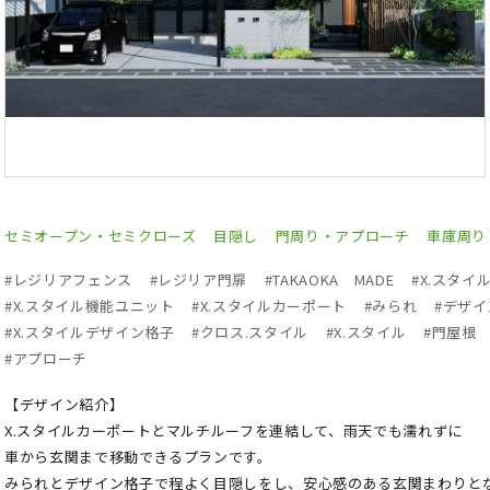
セミオープン・セミクローズ
目隠し
門周り・アプローチ
車庫周り
#
レジリアフェンス
#
レジリア門扉
#
TAKAOKA MADE
#
X.スタイ
#
X.スタイル機能ユニット
#
X.スタイルカーポート
#
みられ
#
デザイ
#
X.スタイルデザイン格子
#
クロス.スタイル
#
X.スタイル
#
門屋根
#
アプローチ
【デザイン紹介】
X.スタイルカーポートとマルチルーフを連結して、雨天でも濡れずに
車から玄関まで移動できるプランです。
みられとデザイン格子で程よく目隠しをし、安心感のある玄関まわりと