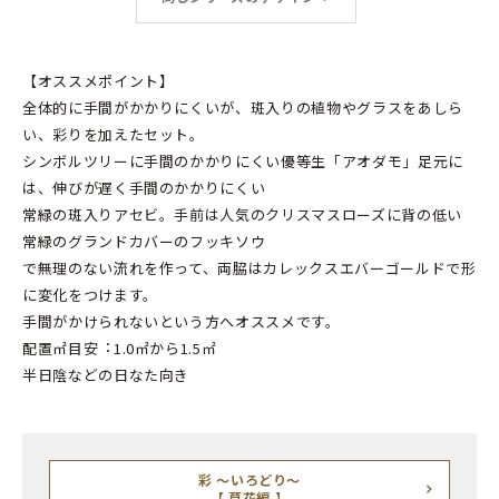
【オススメポイント】
全体的に手間がかかりにくいが、斑入りの植物やグラスをあしら
い、彩りを加えたセット。
シンボルツリーに手間のかかりにくい優等生「アオダモ」足元に
は、伸びが遅く手間のかかりにくい
常緑の斑入りアセビ。手前は人気のクリスマスローズに背の低い
常緑のグランドカバーのフッキソウ
で無理のない流れを作って、両脇はカレックスエバーゴールドで形
に変化をつけます。
手間がかけられないという方へオススメです。
配置㎡目安︓1.0㎡から1.5㎡
半日陰などの日なた向き
彩 ～いろどり～
【 草花編 】