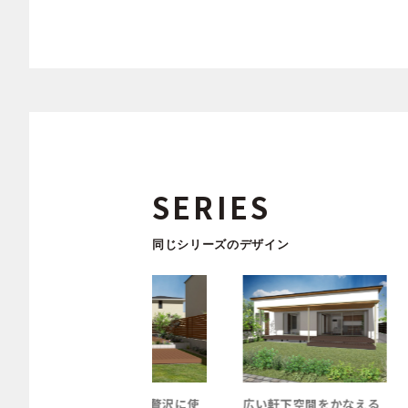
SERIES
同じシリーズのデザイン
ドデッキを贅沢に使
広い軒下空間をかなえる
家族や友人が