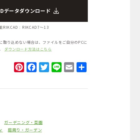
CADデータダウンロード
RIKCAD :
RIKCAD7～13
Dに取り込めない場合は、ファイルをご自分のPCに
い。
ダウンロード方法はこちら
Pinterest
Facebook
Twitter
Line
Email
共
有
ガーデニング・菜園
ィ
庭周り・ガーデン