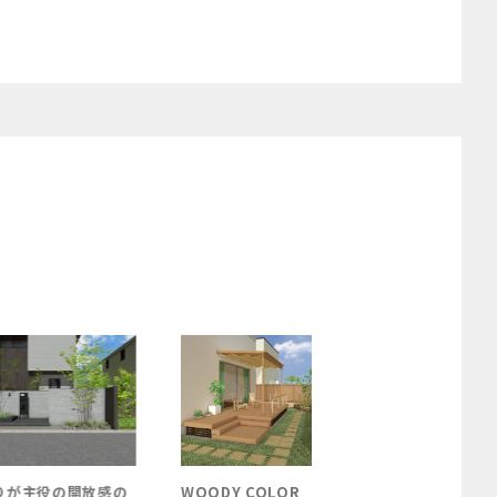
感の
WOODY COLOR
WOODY COLOR