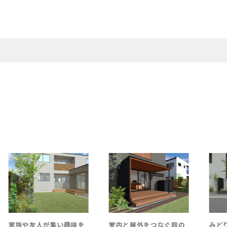
集い趣味を
室内と屋外をつなぐ庭の
みどりが主役の開放