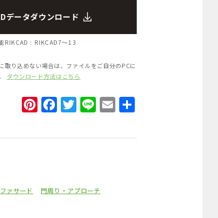
CADデータダウンロード
RIKCAD :
RIKCAD7～13
Dに取り込めない場合は、ファイルをご自分のPCに
い。
ダウンロード方法はこちら
Pinterest
Facebook
Twitter
Line
Email
共
有
ファサード
門周り・アプローチ