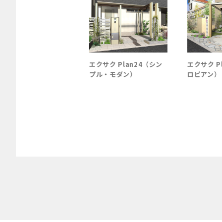
サク Plan19（ナチ
エクサク Plan24（シン
エクサク Pl
ル）
プル・モダン）
ロピアン）