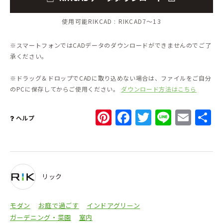
使用可能RIKCAD :
RIKCAD7～13
※スマートフォンではCADデータのダウンロードができませんのでご了
承ください。
※ドラッグ＆ドロップでCADに取り込めない場合は、ファイルをご自分
のPCに保存してからご使用ください。
ダウンロード方法はこちら
Pinterest
Facebook
Twitter
Line
Ema
ヘルプ
リック
モダン
お庭で過ごす
インドアグリーン
ガーデニング・菜園
室内