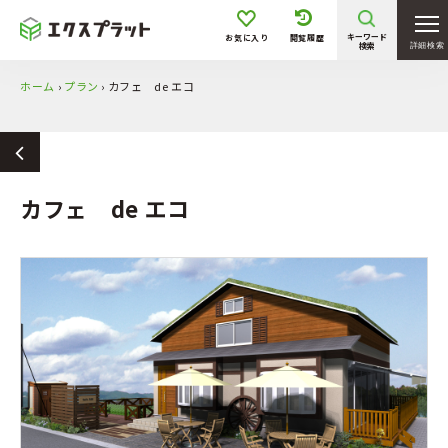
キーワード
お気に入り
閲覧履歴
検索
詳細検索
ホーム
›
プラン
›
カフェ de エコ
カフェ de エコ