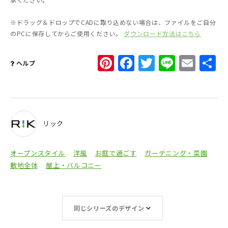
※ドラッグ＆ドロップでCADに取り込めない場合は、ファイルをご自分
のPCに保存してからご使用ください。
ダウンロード方法はこちら
Pinterest
Facebook
Twitter
Line
Ema
ヘルプ
リック
オープンスタイル
洋風
お庭で過ごす
ガーデニング・菜園
敷地全体
屋上・バルコニー
同じシリーズのデザイン