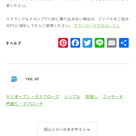
承ください。
※ドラッグ＆ドロップでCADに取り込めない場合は、ファイルをご自分
のPCに保存してからご使用ください。
ダウンロード方法はこちら
Pinterest
Facebook
Twitter
Line
Ema
ヘルプ
YKK AP
セミオープン・セミクローズ
シンプル
目隠し
ファサード
門周り・アプローチ
同じシリーズのデザイン