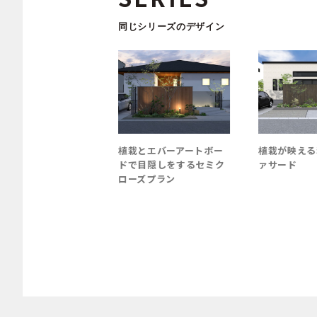
同じシリーズのデザイン
照明でエントランス
植栽とエバーアートボー
植栽が映える
さしく包み込む門ま
ドで目隠しをするセミク
ァサード
ローズプラン