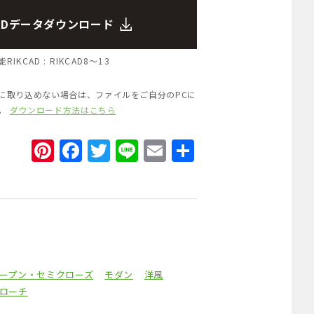
CADデータダウンロード
RIKCAD :
RIKCAD8～13
Dに取り込めない場合は、ファイルをご自分のPCに
い。
ダウンロード方法はこちら
Pinterest
Facebook
Twitter
Line
Email
共
有
ープン・セミクローズ
モダン
洋風
ローチ