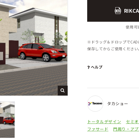
RIK
使用可能
※ドラッグ＆ドロップでCA
保存してからご使用くださ
ヘルプ
タカショー
トータルデザイン
セミオ
ファサード
門周り・アプ