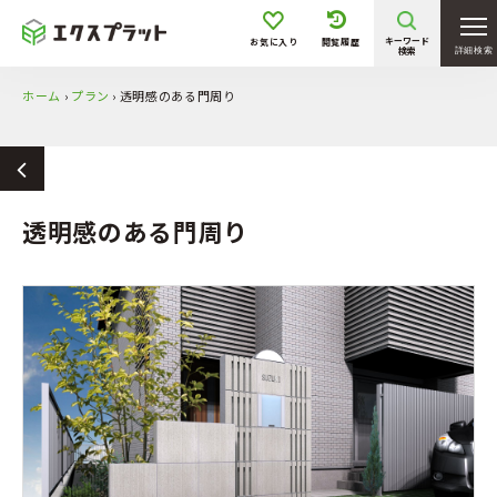
キーワード
お気に入り
閲覧履歴
検索
詳細検索
ホーム
›
プラン
›
透明感のある門周り
透明感のある門周り