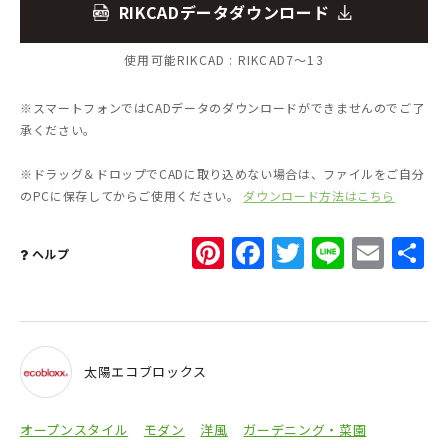
RIKCADデータダウンロード
使用可能RIKCAD :
RIKCAD7～13
※スマートフォンではCADデータのダウンロードができませんのでご了
承ください。
※ドラッグ＆ドロップでCADに取り込めない場合は、ファイルをご自分
のPCに保存してからご使用ください。
ダウンロード方法はこちら
Pinterest
Facebook
Twitter
Line
Ema
ヘルプ
太陽エコブロックス
オープンスタイル
モダン
洋風
ガーデニング・菜園