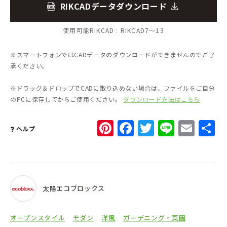
RIKCADデータダウンロード
使用可能RIKCAD :
RIKCAD7～13
※スマートフォンではCADデータのダウンロードができませんのでご了
承ください。
※ドラッグ＆ドロップでCADに取り込めない場合は、ファイルをご自分
のPCに保存してからご使用ください。
ダウンロード方法はこちら
Pinterest
Facebook
Twitter
Line
Ema
ヘルプ
太陽エコブロックス
オープンスタイル
モダン
洋風
ガーデニング・菜園