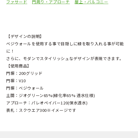
ファサード
門周り・アプローチ
屋上・バルコニー
【デザインの説明】
ベジウォールを使用する事で目隠しに緑を取り入れる事が可能
に！
さらに、モダンでスタイリッシュなデザインが表現できます。
【使用商品】
門塀：200グリッド
門塀：V10
門塀：ベジウォール
土間：ジオグリーン65%(緑化率65% 透水仕様)
アプローチ：パレオペイバー120(保水透水)
表札：スクウエア300※イメージです