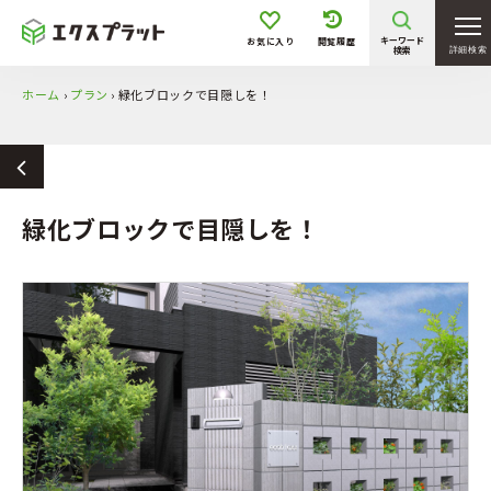
キーワード
お気に入り
閲覧履歴
検索
詳細検索
ホーム
›
プラン
›
緑化ブロックで目隠しを！
緑化ブロックで目隠しを！