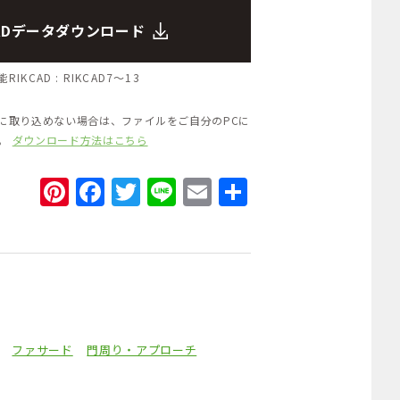
CADデータダウンロード
RIKCAD :
RIKCAD7～13
Dに取り込めない場合は、ファイルをご自分のPCに
い。
ダウンロード方法はこちら
Pinterest
Facebook
Twitter
Line
Email
共
有
ファサード
門周り・アプローチ