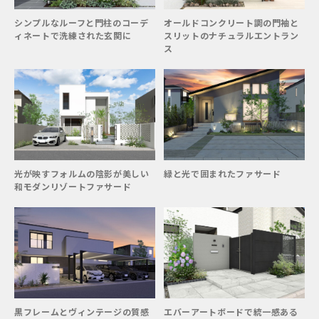
シンプルなルーフと門柱のコーデ
オールドコンクリート調の門袖と
ィネートで洗練された玄関に
スリットのナチュラルエントラン
ス
光が映すフォルムの陰影が美しい
緑と光で囲まれたファサード
和モダンリゾートファサード
黒フレームとヴィンテージの質感
エバーアートボードで統一感ある