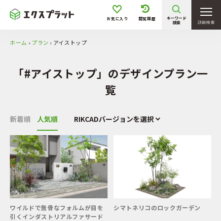
キーワード
お気に入り
閲覧履歴
検索
詳細検索
ホーム
›
プラン
›
アイストップ
「#アイストップ」のデザインプラン一
覧
新着順
人気順
ワイルドで無骨なフォルムが目を
シマトネリコのロックガーデン
引くインダストリアルファサード