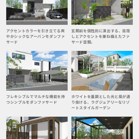
アクセントカラーを引き立てる爽
玄関前を個性的に演出する、目隠
やかシックなアーバンモダンファ
しとアクセントを兼ね備えたファ
サード
サード空間。
フレキシブルでマルチな機能を持
ホワイトを基調とした光と風が通
つシンプルモダンファサード
り抜ける、ラグジュアリーなリゾ
ートスタイルガーデン