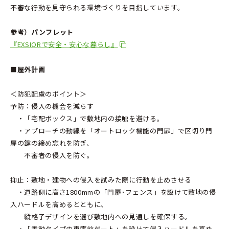
不審な行動を見守られる環境づくりを目指しています。
参考）パンフレット
『EXSIORで安全・安心な暮らし』
■屋外計画
＜防犯配慮のポイント＞
予防：侵入の機会を減らす
・「宅配ボックス」で敷地内の接触を避ける。
・アプローチの動線を「オートロック機能の門扉」で区切り門
扉の鍵の締め忘れを防ぎ、
不審者の侵入を防ぐ。
抑止：敷地・建物への侵入を試みた際に行動を止めさせる
・道路側に高さ1800mmの「門扉･フェンス」を設けて敷地の侵
入ハードルを高めるとともに、
縦格子デザインを選び敷地内への見通しを確保する。
・「電動タイプの車庫前ゲート」を設けて侵入ハードルを高め