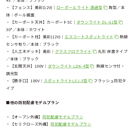
45°／本体：ブラック
・【フェンス】美彩(12V)│
ローポールライト 透過型
角型／本
体：ポール鏡面
・【カーポート天井】カーポートSC│
ダウンライト DL-G1型
30°／本体：ホワイト
・【カーポート柱】美彩(12V)│
エスコートスポットライト
熱線
センサ有り／本体：ブラック
・【人工木デッキ】美彩│
グラスフロアライト
丸形 床置タイプ
／本体：ブラック
・【玄関天井】100V│
ダウンライト LDK-4型
熱線センサ付・
調光型
・【勝手口】100V│
スポットライトLSJ-3型
フラッシュ防犯タ
イプ
■他の防犯配慮モデルプラン
・【オープン外構】
防犯配慮モデルプラン
・【セミクローズ外構】
防犯配慮モデルプラン