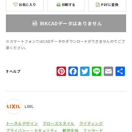
お気に入り
印刷する
PDFに変換
RIKCADデータはありません
※スマートフォンではCADデータのダウンロードができませんのでご了
承ください。
Pinterest
Facebook
Twitter
Line
Ema
ヘルプ
LIXIL
トータルデザイン
クローズスタイル
ライティング
プライバシー・セキュリティ
敷地全体
ファサード