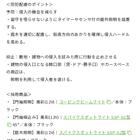
＜防犯配慮のポイント＞
予防：侵入の機会を減らす
・留守を悟らせないようにタイマーやセンサ付の屋外照明を設置
する。
・庭木を適切に配置し、鉛直方向のあかりを確保し侵入ハードル
を高める。
抑止：敷地・建物への侵入を試みた際に行動を止めさせる
・建物の侵入口となる開口部（窓･ドア･勝手口）やカースペース
の周辺は、
照明を利用して侵入者を退ける。
＜採用商品＞
・【門袖照明】美彩(12V)│
コーピングビームライト
／本体：ブ
ラック
・【門袖植込み】美彩(12V)│
スパイクスポットライト SSP-G1型
45°／本体：ブラック
・【庭木照明】美彩(12V)│
スパイクスポットライト SSP-G2型