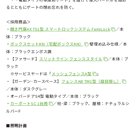
るとともにゲートの閉め忘れを防ぐ。
＜採用商品＞
・
開き門扉AX TS1型 スマートロックシステム FamiLock
／本
体：ブラック
・
ボックスセットKN（宅配ボックスKN）
壁埋め込み仕様／本
体：ブラックエンボス調
・【ファサード】
スリットライン フェンススタイル
／本体：ブ
ラック
※サービスヤードは「
メッシュフェンスA型
」
・【ガーデン･カースペース】
フェンスAB TM1型（縦目隠し）
／本体：ダスクグレー
・オーバードアS4型 電動タイプ／本体：ブラック
・
カーポートSC 1台用
／柱･梁：ブラック、屋根：ナチュラルシ
ルバーF
■照明計画