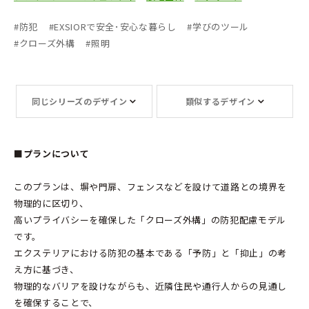
#
防犯
#
EXSIORで安全･安心な暮らし
#
学びのツール
#
クローズ外構
#
照明
同じシリーズのデザイン
類似するデザイン
■プランについて
このプランは、塀や門扉、フェンスなどを設けて道路との境界を
物理的に区切り、
高いプライバシーを確保した「クローズ外構」の防犯配慮モデル
です。
エクステリアにおける防犯の基本である「予防」と「抑止」の考
え方に基づき、
物理的なバリアを設けながらも、近隣住民や通行人からの見通し
を確保することで、